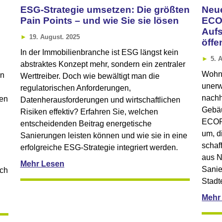
ESG-Strategie umsetzen: Die größten
Neue
Pain Points – und wie Sie sie lösen
ECO
Aufs
19. August. 2025
öffe
In der Immobilienbranche ist ESG längst kein
5. 
abstraktes Konzept mehr, sondern ein zentraler
Wohnr
en
Werttreiber. Doch wie bewältigt man die
unerw
regulatorischen Anforderungen,
nachh
gen
Datenherausforderungen und wirtschaftlichen
Gebäu
Risiken effektiv? Erfahren Sie, welchen
ECOPL
entscheidenden Beitrag energetische
um, d
Sanierungen leisten können und wie sie in eine
schaf
erfolgreiche ESG-Strategie integriert werden.
aus N
Mehr Lesen
Sanie
uch
Stadt
Mehr