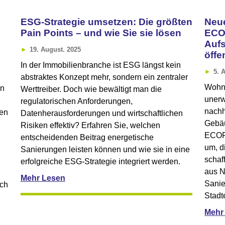
ESG-Strategie umsetzen: Die größten
Neue
Pain Points – und wie Sie sie lösen
ECO
Aufs
19. August. 2025
öffe
In der Immobilienbranche ist ESG längst kein
5. 
abstraktes Konzept mehr, sondern ein zentraler
Wohnr
en
Werttreiber. Doch wie bewältigt man die
unerw
regulatorischen Anforderungen,
nachh
gen
Datenherausforderungen und wirtschaftlichen
Gebäu
Risiken effektiv? Erfahren Sie, welchen
ECOPL
entscheidenden Beitrag energetische
um, d
Sanierungen leisten können und wie sie in eine
schaf
erfolgreiche ESG-Strategie integriert werden.
aus N
Mehr Lesen
Sanie
uch
Stadt
Mehr