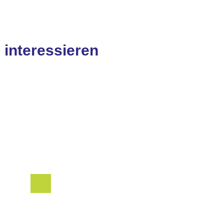
 interessieren
n
ngen in